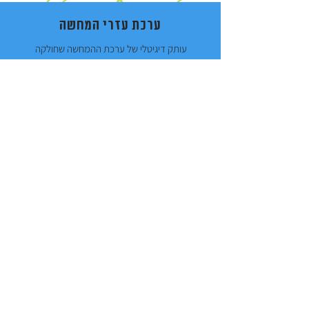
ערכת עזרי המחשה
עותק דיגיטלי של ערכת ההמחשה שחולקה
קיראו עוד
פלטת צבעים מהטבע
כל חניך יצור פלטת צבעים מחומרים
שמוצאים בטבע
קיראו עוד
פעילויות חושים
החניכים יפעילו את החושים ויחוו את הטיול
מזוית קצת אחרת.