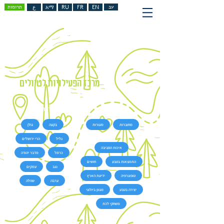
עב
EN
FR
RU
አማ
ع
תרומות
מרכז הפעילויות לטיולים
רצועת קשת
איזור בארץ
מחוברות
מעורות
בקעה
גולן
נושא
גליל
הרי ירושלים
איכות הסביבה
כרמל
מדבר יהודה
התמצאות בטבע
חושים
נגב
עמקים
טופוגרפיה
ידיעת הארץ
ערבה
שפלה
יצירה בטבע
מגוון ביולוגי
משחקי לכת