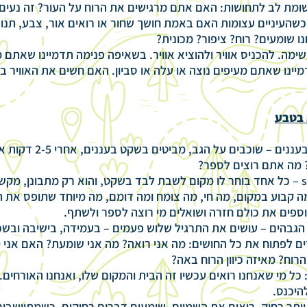
מת לב לתחושות: האם אתם מרגישים את הרוח על העור? זה נעים 
כשהעיניים עצומות האם באמת חושך שחור או רואים אור, צבע, תנ
 שומעים? רוח? ציפור? מכונית?
שימה. להכניס אוויר ולהוציא אוויר. בשאיפה פנימה תדמיינו שאתם 
יינו שאתם מעיפים נוצה או עלה או סביון. האם חשים את האוויר בת
 בטבע
לבהות בעננים – שוכבים על 
? מה אתם רוצים לספר?
sit spot – כל אחד בוחר לו מקום לשבת לבד בשקט, והוא רק מתבונן, מקש
מה קבוע במקום, מה חי, מה צומח ומה דומם, מה מיוחד שתופס את 
גבהים – עושים את התרגיל שלוש פעמים – בעמידה, בישיבה ובשכ
ם לפתוח את כל החושים: מה אני רואה? מה אני שומעת? האם אני י
וח? מאיזה כיוון הרוח באה?
 כל מי שאנחנו רואים עכשיו זה הבית והמקום שלו, ואנחנו האורחים.
היכנס.
יותר רחוק, רואים את השמיים, שומעים דברים רחוקים. כשמתיישבי