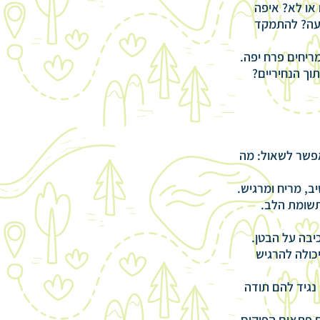
או לא? איפה
ועה? להתמקד
מריחים פרח יפה.
וך הנחיריים?
הגב, מביטים בשקט בעננים, אחרי 2-5 דקות אפשר לשאול: מה
יב, מריח ומרגיש.
תשומת הלב.
יבה על הבטן.
כולה להרגיש
 נגיד להם תודה
ם פתאום הפוקוס