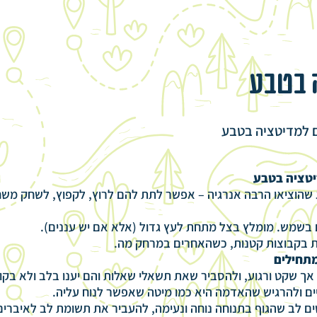
 בטבע
ם למדיטציה בטבע
יטציה בטבע
 שהוציאו הרבה אנרגיה – אפשר לתת להם לרוץ, לקפוץ, לשחק משח
בשמש. מומלץ בצל מתחת לעץ גדול (אלא אם יש עננים).
 בקבוצות קטנות, כשהאחרים במרחק מה.
מתחילים
אך שקט ורגוע, ולהסביר שאת תשאלי שאלות והם יענו בלב ולא בקו
ים ולהרגיש שהאדמה היא כמו מיטה שאפשר לנוח עליה.
 לב שהגוף בתנוחה נוחה ונעימה, להעביר את תשומת לב לאיברים 