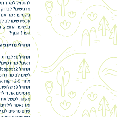
להתחיל למקד תשו
מרגישים? לבדוק 
בשמיעה: מה אנחנו
עכשיו שימו לב לנ
בנשיפה החוצה, דמ
הפה? הגוף?
תרגילי מדיטציה
תרגיל 1:
ראינו? מה דמיינו
תרגיל 2:
לשים לב מה זז ו
אחרי 2-5 דקות אוספים את כולם חזרה ושואלים מי רוצה לספר ולשתף.
תרגיל 3:
שלושת ה
מזמינים את הילדי
משהו, למשל את הר
ואז נאמר לילדים:
שהם מרשים לנו ל
כשעומדים רואים 