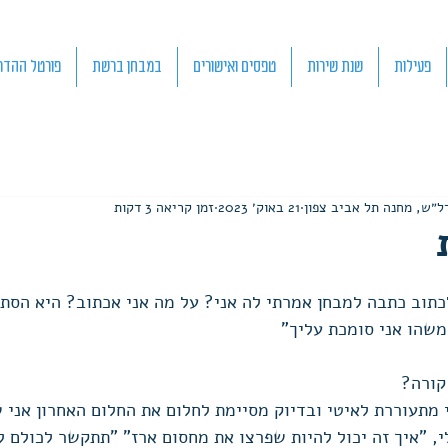
פעילות
שנת שירות
טפסים ואישורים
במבחן ברשת
פורטל ההדר
ל״ש, מחנה תל אביב צפון
21 באוק׳ 2023
זמן קריאה 3 דקות
תוב כתבה למבחן אמרתי לה אני? על מה אני אכתוב? היא הסתכ
משהו אני סומכת עליך"
קורה?
מתעוררת לאיטי ובדיוק מסיימת לחלום את החלום האחרון אני 
 "איך זה יכול להיות שפרצו את מחסום ארז" "תתקשר לכולם ל