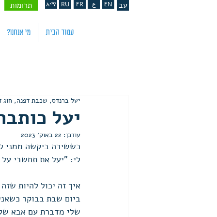
עב
EN
ع
FR
RU
አማ
תרומות
עמוד הבית
מי אנחנו?
יעל ברנדס, שכבת דפנה, חוג ד
יעל כותבת
עודכן:
22 באוק׳ 2023
כששירה ביקשה ממני לכ
לי: "יעל את תחשבי על 
איך זה יכול להיות שזה 
ביום שבת בבוקר כשאני 
שלי מדברת עם אבא שלי,