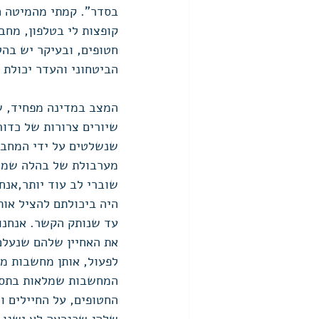
בסדר". קמתי מהמיטה חצ
קופצות לי בטלפון, מחב
חטופים, ובעיקר יש בהל
הביטחוני והעדר יכולת ל
המצב במדינה מפחיד, ש
שיורים צרורות של כדורי
שנשלטים על ידי המחבלי
מערבולת של בהלה שמלו
שוברי לב עוד יותר,אנ
היה ביכולתם להציל אות
עד שנותק הקשר. אנחנו
את האחיין שלהם שנעלם.
לפעול, אותן מחשבות מת
המחשבות שמלאות בתסכו
החטופים, על החיילים ו