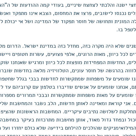
י ישנה והלכתי לצחצח שיניים, בעודי קמה ההודעות של ה"הארץ
לים נכנסו לישובים, פרצו את המחסום, הצבא אינו מתפקד ואנשי
ה המונית ותחושה של חוסר תפקוד של המדינה ושל אי יכולת לה
טפל בו. 
נים שלא היה מקרה כזה, מחדל כזה במדינת ישראל. הדרום מל
ם לכל כיוון, מאות הרוגים, אלפי פצועים, עשרות חטופים וייש
ם, החדשות המפחידות מופצות לכל כיוון ומרגיש שאנחנו שוקע
ווה בהרגשה של חוסר עונים, הטלוויזיה מלאה בחדשות שוברות
חנו שומעים על משפחות שמתקשרות לחדשות בבכי בגלל שחטפו א
ם, אנחנו שומעים על אנשים שדיברו בטלפון עם קרוביהם עד לד
 שומעים על מאות משפחות שמתקשרות ובבכי תמרורים מספרות
 אני קוראת ומאזינה לאותן חדשות, הלב נשבר והמחשבות שלי 
חלקות לשלושה נתיבים עיקריים. המחשבות הראשונות שהציפו א
ל ובפחד גדול מאוד, אותן מחשבות מתרכזות בעיקר במחשבה 
המילואימניקים שהולכים להילחם בידיעה שלא כולם יחזרו ועל 