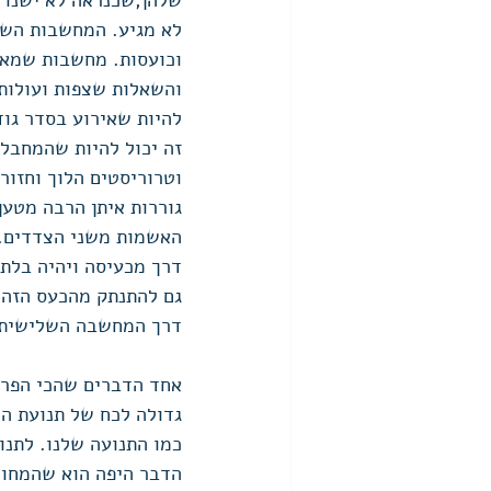
שלהן,שכנראה לא ישנו 
לא מגיע. המחשבות השנ
וכועסות. מחשבות שמאש
והשאלות שצפות ועולות 
להיות שאירוע בסדר גו
זה יכול להיות שהמחבל
וטרוריסטים הלוך וחזור
גוררות איתן הרבה מטען
האשמות משני הצדדים.
דרך מכעיסה ויהיה בלת
גם להתנתק מהכעס הזה ב
דרך המחשבה השלישית ש
אחד הדברים שהכי הפריע
גדולה לכח של תנועת הנ
כמו התנועה שלנו. לתנו
הדבר היפה הוא שהמחויב