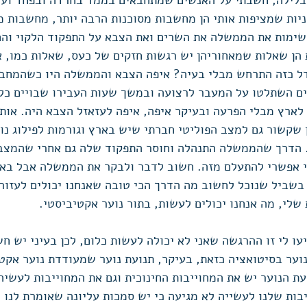
בלילה, חשבתי על האנשים שמתחבאים בממד בחרדה ובפחד ועל
יות שמציפות אותי הן מחשבות מסוכנות הרבה יותר, מחשבות מ
ימות את הממשלה את השרים ואת הצבא על התפקוד הלקוי והח
הן שאלות שמאחוריהן יש רגשות חזקים של כעס, שאלות כמו, אי
דל כזה התרחש מבלי בעיה? איפה הצבא והממשלה היו כשהמחבל
ים השתלטו על המעבר לרצועה ובמשך שעות העבירו שבויים כלי
 לארץ מבלי הפרעה ובעיקר איפה, איפה לעזאזל הצבא היה. אות
 שקשור גם למצב הפוליטי חברתי שיש בארץ וגורמות לפילוג נו
 הדרך שהממשלה התנהלה וחוסר התפקוד שלה גם אחרי שהמצב 
י אפשרי להתעלם מזה. חשוב לדבר ולבקר את הממשלה אבל באות
שביל שנוכל לחשוב מה הדרך הכי טובה שאנחנו יכולים לעזור.
לי, מה אנחנו יכולים לעשות, בתור נוער אקטיביסטי.
ו לי זו ההרגשה שאני לא יכולה לעשות כלום, לכן בעיני יש חש
וער בסיטואציה כזאת, בעיקר, תנועת נוער שמעודדת נוער אקטיב
עת הנוער יש את המחוייבות החינוכית וגם את המחוייבות לעשיה
ות שלנו לעשייה לא מגיעה כי יש סמכות עליונה שאומרת לנו 