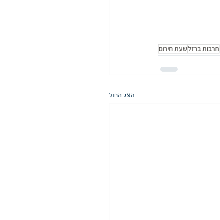
חרבות ברזל
שעת חירום
הצג הכול