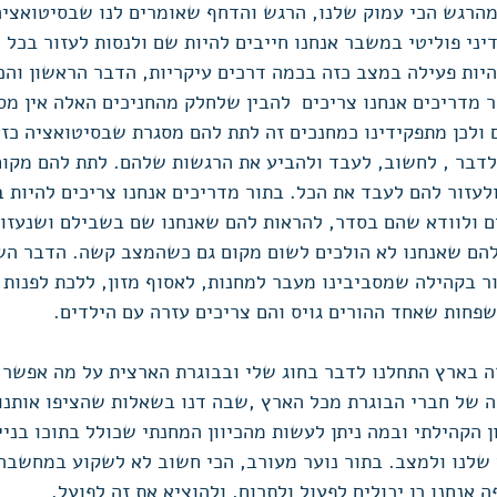
מהרגש הכי עמוק שלנו, הרגש והדחף שאומרים לנו שבסיטואציה
ני פוליטי במשבר אנחנו חייבים להיות שם ולנסות לעזור בכל 
היות פעילה במצב כזה בכמה דרכים עיקריות, הדבר הראשון והכ
 מדריכים אנחנו צריכים  להבין שלחלק מהחניכים האלה אין מס
ולכן מתפקידינו כמחנכים זה לתת להם מסגרת שבסיטואציה כזא
לדבר , לחשוב, לעבד ולהביע את הרגשות שלהם. לתת להם מקום
ולעזור להם לעבד את הכל. בתור מדריכים אנחנו צריכים להיות 
ים ולוודא שהם בסדר, להראות להם שאנחנו שם בשבילם ושנעזור
להם שאנחנו לא הולכים לשום מקום גם כשהמצב קשה. הדבר השנ
ר בקהילה שמסביבינו מעבר למחנות, לאסוף מזון, ללכת לפנות 
פחות שאחד ההורים גויס והם צריכים עזרה עם הילדים.
 בארץ התחלנו לדבר בחוג שלי ובבוגרת הארצית על מה אפשר 
ה של חברי הבוגרת מכל הארץ ,שבה דנו בשאלות שהציפו אותנו. 
ן הקהילתי ובמה ניתן לעשות מהכיוון המחנתי שכולל בתוכו בניי
שלנו ולמצב. בתור נוער מעורב, הכי חשוב לא לשקוע במחשבה 
אנחנו כן יכולים לפעול ולתרום, ולהוציא את זה לפועל. 