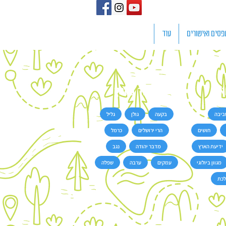
פסים ואישורים
עוד
א
איזור בארץ
ביבה
בקעה
גולן
גליל
חושים
הרי ירושלים
כרמל
ידיעת הארץ
מדבר יהודה
נגב
מגוון ביולוגי
עמקים
ערבה
שפלה
לכת