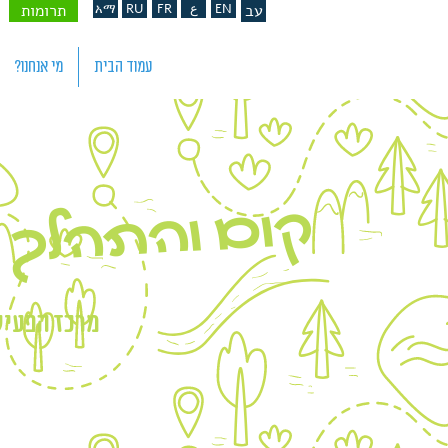
עב
EN
ع
FR
RU
አማ
תרומות
עמוד הבית
מי אנחנו?
קום והתהלך 
מרכז הפעילו