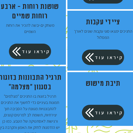
שושנת רוחות - ארבע
רוחות שמיים
ציידי עקבות
משחק ים-יבשה להכיר את רוחות
החניכים ימצאו סוגי עקבות שונים לאורך
השמיים
המסלול
קיראו עוד
קיראו עוד
תרגיל התבוננות בזוגות
תיבת מישוש
בסגנון "מצלמה"
תרגיל בזוגות בו החניכים "מצלמים"
תמונות בעיניים כדי לחשוף את החניכים
להתבוננויות מגוונת על הסביבה תוך
קיראו עוד
יצירתיות, תשומת לב לפרטים קטנים,
ורגישות לאסתטיקה של הטבע. כמו כן
יש הזדמנות לחזק את האמון והקרבה בין