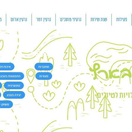
פעילות
שנת שירות
גרעיני מחנכים
גרעין זמר
גרעין אדום
ט
רצועת קשת
נוש
בארץ
מחוברות
איכות הס
מעורות
התמצאות בטבע
טופוגרפיה
יות לטיולים
יצירה בטבע
משחקי 