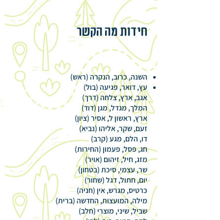
חידות מה הקשר
השנה, כרוב, הנקרה (ראש)
עץ, דואר, פגיעה (בול)
אגב, ארץ, צלחה (דרך)
המלך, מגדל, מגן (דוד)
ארץ, ראשון ל, אסיר (ציון)
זעם, שקר, אליהו (נביא)
דו, הלם, מגע (קרב)
חג, פסל, פעמון (החירות)
מזג, חיל, זיהום (אויר)
שר, עצמי, סיכת (בטחון)
יום, חתול, דגל (שחור)
כרטיס, מגרש, אין (חניה)
מילה, המועצות, החדשה (ברית)
שביל, שיני, מוצרי (חלב)