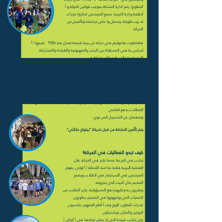
التطوع(. يتم ادارة النشاط بموجب قوانين الدولة و أ
أنظمة وزارة التربية. جميع المرشدين اجتازوا دورات
تد ريب طويلة، وحصل وا على مرافقة وتأأهيل من
الحركة.
هاماحانوت هاعوليم هي حركة ش بيبة قديمة تعمل منذ 1926 . قيمها ا أ
لساس ية هي المساواة بين البشر والصهيونية والقيادة والمشاركة
الاجتماعية والتسامح والديمقراطية
وحب الوطن. لكل نشاط في الم نه يوجد أ أهداف ذات قيمة ومعنى.
يجري النشاط 1 - 2 في ا أ لس بوع، في أ أيام وساعات ثابتة. الفعاليات
في الحركة منوطة بدفع س نوي- "رسوم عضوية". يكون الدفع مقابل
بلوزة الحركة والتأأمين الطبي وصيانة
المبنى وتأأهيل المرشدين والاشتراك في تكاليف النشاطات. على مدار
العام، يتم دعوة الطلاب الى الرحلات والورشات والفعاليات الخاصة في
العطلات بدفع اضافي
ومنفصل عن التسجيل الس نوي.
يتم تأأمين النشاط من قبل شركة "بيتواح حكلئي".
كيف تبدو الفعاليات في الحركة؟
تجارب في الم نه! عندما تكبر في الحركة، فان
العملية التربية هامة جدا منذ اللحظة ا أ لولى. يقوم
المرشدين في الاستثمار في الطلاب ويصبح
المخيم مثل البيت الذي يديرونه،
ويقررون به وعليهم تقع المسؤولية. يكبر الطلاب من
التحديات التي يواجهونها في المخيم، يطورون
قدرات التعاون، الوق وف أ أمام الجمهور، يكسرون
الروتين والملل، ويشتركون
في تجارب فريدة التي لا يمكن ايجادها في أ أماكن أ