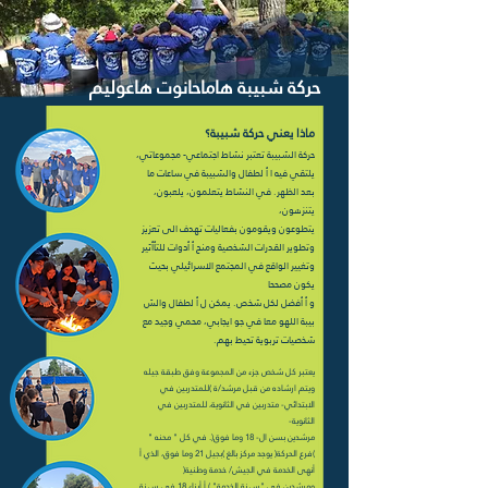
حركة شبيبة هاماحانوت هاعوليم
ماذا يعني حركة شبيبة؟
حركة الش
بيبة تعتبر نشاط اجتماعي- مجموعاتي،
يلتقي فيه ا أ لطفال والشبيبة
في ساعات ما
بعد الظهر. في النشاط يتعلمون، يلعبون،
يتنزهون،
يتطوعون ويقومون بفعاليات تهدف الى تعزيز
وتطوير القدرات الشخصية ومنح أ أدوات للتأأثير
وتغيير الواقع في المجتمع الاسرائيلي بحيث
يكون مصححا
و أ أفضل لكل شخص. يمكن ل أ لطفال والش
بيبة اللهو معا في جو ايجابي، محمي وجيد مع
شخصيات تربوية تحيط بهم.
يعتبر كل شخص جزء من المجموعة وفق طبقة جيله
ويتم ارشاده من قبل مرشد/ة )للمتدربين في
الابتدائي- متدربين في الثانوية، للمتدربين في
الثانوية-
مرشدين بسن ال- 18 وما فوق(. في كل " محنه "
)فرع الحركة( يوجد مركز بالغ )بجيل 21 وما فوق، الذي أ
أنهى الخدمة في الجيش/ خدمة وطنية(
ومرشدين في "س نة الخدمة" ) أ أبناء 18 في س نة