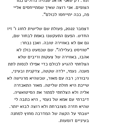
זמר. רק שאני אדאג שנהיה גדולים כמו 
הצופים. אני רוצה שאיך שמתייחסים אליי 
פה, ככה יתייחסו לכולם".
דצמבר 2022, פעולת שם שלישית לחוג ו' זיו 
החדש. הפעם התעקשנו באמת לבחור שם, 
גם אם לא באווירה טובה. ואכן נבחר: 
"טוויסט בעלילה". שם שכמעט כולן לא 
אהבו, באווירה של צעקות וריבים שלא 
הצלחתי להגיע לכולם כדי אפילו לנסות לתת 
מענה. נעמי, ילדה שקטה, צדקנית ובעיני, 
גיבורה; רבה עם מאור, שכשהיא מרגישה לא 
שייכת היא חולת שליטה. מאור התאכזרה 
אליה ולא הצלחתי לפתור את הסיטואציה. 
דיברתי עם אמא של נעמי , היא כתבה לי 
שהיא חזרה מצוברחת ולא רוצה לבוא יותר. 
ישבתי על הקצה של המדרכה מחוץ למחנה 
בעיניים דומעות.