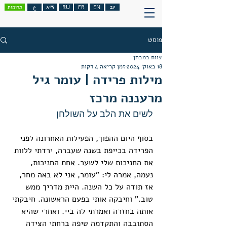
עב
EN
FR
RU
አማ
ع
תרומות
פוסט
צוות במבחן
18 באוק׳ 2024
זמן קריאה 4 דקות
מילות פרידה | עומר גיל
מרעננה מרכז
לשים את הלב על השולחן
בסוף היום ההפוך, הפעילות האחרונה לפני 
הפרידה בכייפת בשנה שעברה, ירדתי ללוות 
את החניכות שלי לשער. אחת החניכות, 
נעמה, אמרה לי: "עומר, אני לא באה מחר, 
אז תודה על כל השנה. היית מדריך ממש 
טוב." וחיבקה אותי בפעם הראשונה. חיבקתי 
אותה בחזרה ואמרתי לה ביי. ואחרי שהיא 
הסתובבה והתקדמה טיפה ברחתי הצידה 