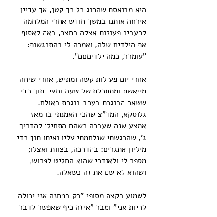
היא מבואסת שהחוג כל כך קטן, אך עדיין 
אירחה אותנו במשך חודש אחרי המלחמה 
להעביר פעולות אצלה בחצר, באה לאסוף 
את הילדים שלה, ואמרה לי בהתרגשות: 
"עומרר, כמה ילדיםםם".
אחרי יום פעילות קשה ומתיש, אחרי שיחה 
מייאשת ומתסכלת של שעה וחצי. תוך כדי 
ששאר הבוגרת בערב בוגרת באולם. 
גלוסקא, המד"צ שהכי האמנתי בו מאז 
אמצע שנה שעברה כשהם התחילו להדריך 
ג', שהרגשתי שנלחמתי עליו ואיתו תוך כדי 
מיליון אתגרים: בהדרכה, בצוות ואצלו; 
מספר לי ולאודרי שהוא החליט לפרוש, 
ושהוא לא שם את זה כשאלה.
לשמוע בקצה מסופי "רק במחנה אני יכולה 
להיות אני" ומבר "איזה כיף שאפשר לדבר 