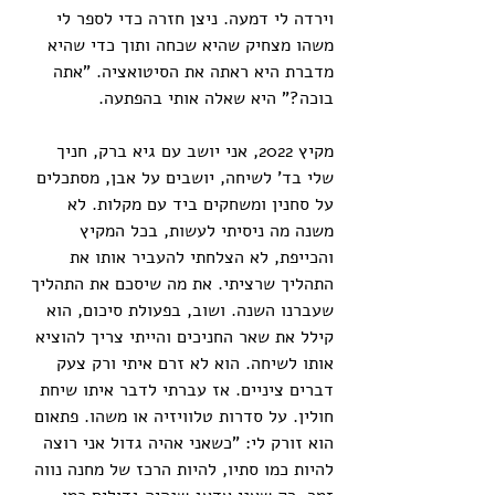
וירדה לי דמעה. ניצן חזרה כדי לספר לי 
משהו מצחיק שהיא שכחה ותוך כדי שהיא 
מדברת היא ראתה את הסיטואציה. "אתה 
בוכה?" היא שאלה אותי בהפתעה.
מקיץ 2022, אני יושב עם גיא ברק, חניך 
שלי בד' לשיחה, יושבים על אבן, מסתכלים 
על סחנין ומשחקים ביד עם מקלות. לא 
משנה מה ניסיתי לעשות, בכל המקיץ 
והכייפת, לא הצלחתי להעביר אותו את 
התהליך שרציתי. את מה שיסכם את התהליך 
שעברנו השנה. ושוב, בפעולת סיכום, הוא 
קילל את שאר החניכים והייתי צריך להוציא 
אותו לשיחה. הוא לא זרם איתי ורק צעק 
דברים ציניים. אז עברתי לדבר איתו שיחת 
חולין. על סדרות טלוויזיה או משהו. פתאום 
הוא זורק לי: "כשאני אהיה גדול אני רוצה 
להיות כמו סתיו, להיות הרכז של מחנה נווה 