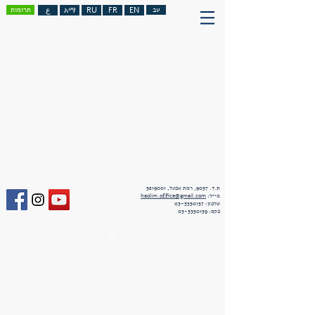
עב
EN
FR
RU
አማ
ع
תרומות
ת.ד. 9057, רמת אפעל,
5219001
מייל:
haolim.office@gmail.com
טלפון:
03-5350157
פקס:
03-5350159
ה