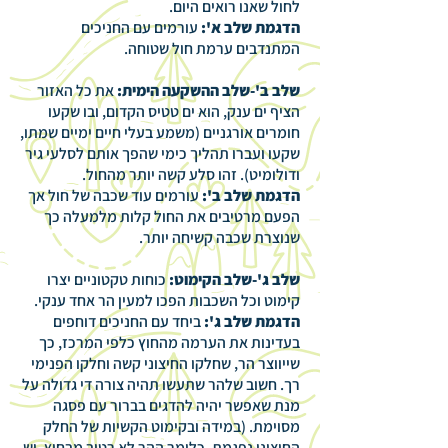
לחול שאנו רואים היום.
הדגמת שלב א':
עורמים עם החניכים
המתנדבים ערמת חול שטוחה.
שלב ב'-שלב ההשקעה הימית:
את כל האזור
הציף ים ענק, הוא ים טטיס הקדום, ובו שקעו
חומרים אורגניים (משמע בעלי חיים ימיים שמתו,
שקעו ועברו תהליך כימי שהפך אותם לסלעי גיר
ודולומיט). זהו סלע קשה יותר מהחול.
הדגמת שלב ב':
עורמים עוד שכבה של חול אך
הפעם מרטיבים את החול קלות מלמעלה כך
שנוצרת שכבה קשיחה יותר.
שלב ג'-שלב הקימוט:
כוחות טקטוניים יצרו
קימוט וכל השכבות הפכו למעין הר אחד ענקי.
הדגמת שלב ג':
ביחד עם החניכים דוחפים
בעדינות את הערמה מהחוץ כלפי המרכז, כך
שייווצר הר, שחלקו החיצוני קשה וחלקו הפנימי
רך. חשוב שלהר שתעשו תהיה צורה די גדולה על
מנת שאפשר יהיה להדגים בברור עם פסגה
מסוימת. (במידה ובקימוט הקשיות של החלק
החיצוני נפגמת, כלומר ההר לא רטוב מבחוץ, יש