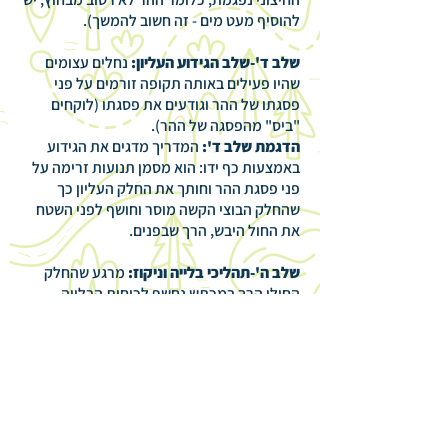
להוסיף מעט מים - זה חשוב להמשך).
שלב ד'-שלב הגידוע העליון:
נחלים עצומים
שהיו פעילים באותה תקופה זורמים על פני
פסגתו של ההר וגודעים את פסגתו (לוקחים
"ביס" מהפסגה של ההר).
הדגמת שלב ד':
המדריך מדגים את הגידוע
באמצעות כף ידו: הוא מסמן תנועות זרימה על
פני פסגת ההר וחותך את החלק העליון כך
שהחלק הבוצי הקשה מוסר וחושף לפני השטח
את החול היבש, הרך שבפנים.
שלב ה'-תהליכי בלייה וניקוז:
מרגע שהחלק
החולי הרך במכתש נחשף לכוחות הבלייה,
מתחילה בלייה של גשמים לסחוף את החומר
החולי החוצה דרך נחל מנקז אחד. הדפנות
הקשות סביב המכתש, שאין להן בסיס שיתמוך
בהן, קורסות פנימה ונסחפות עם הערוץ המנקז
וכך למעשה נוצר הבור אותו אנו רואים.
הדגמת שלב ה':
מתחילים בעזרת החניכים
המתנדבים "לרוקן" את ההר מתוכנו החולי תוך