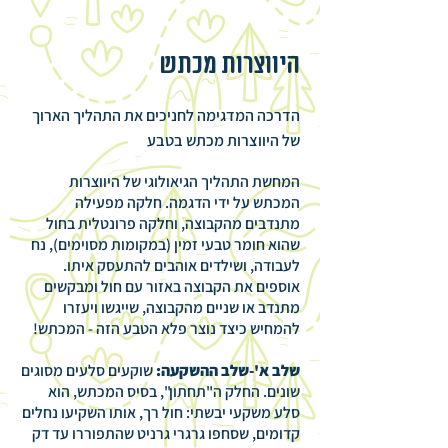
היווצרות מכתש
הדרכה המדגימה לחניכים את התהליך הארוך
של היווצרות מכתש בטבע
המחשת התהליך הגיאולוגי של היווצרות
המכתש על ידי הדגמה. חלקה מפעילה
מתנדבים מהקבוצה, וחלקה פרונטלית בחול
שהוא חומר טבעי זמין (במקומות מסוימים), נח
לעבודה, ושילדים אוהבים להתעסק איתו.
אוספים את הקבוצה באזור עם חול ומבקשים
מתנדב או שניים מהקבוצה, שייגשו ויעזרו
להמחיש כיצד נוצר פלא הטבע הזה - המכתש!
שלב א'-שלב ההשקעה:
שוקעים סלעים מסוגים
שונים. החלק ה"תחתון", בסיס המכתש, הוא
סלע משקעי יבשתי: חול רך, אותו השקיעו נחלים
קדומים, שסחפו גרגרי גרניט שהתפוררו עד דק