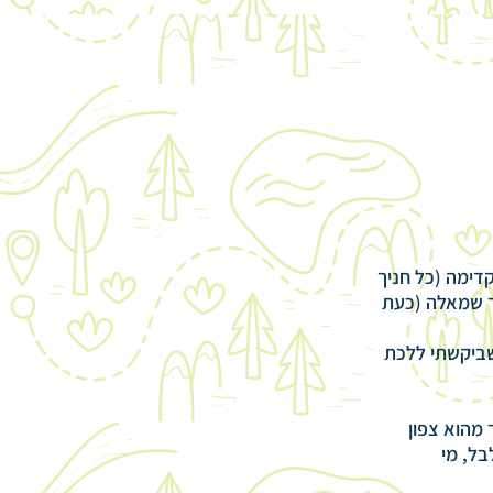
דימה (כל חניך
חד שמאלה (כעת
ושביקשתי ללכת
מהוא צפון
בל, מי