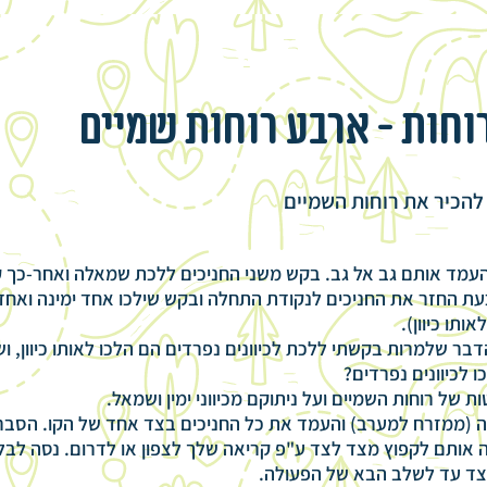
חות - ארבע רוחות שמיים
הכיר את רוחות השמיים
והעמד אותם גב אל גב. בקש משני החניכים ללכת שמאלה ואחר-כך ק
 כעת החזר את החניכים לנקודת התחלה ובקש שילכו אחד ימינה וא
אותו כיוון).
דבר שלמרות בקשתי ללכת לכיוונים נפרדים הם הלכו לאותו כיוון, 
כו לכיוונים נפרדים?
 של רוחות השמיים ועל ניתוקם מכיווני ימין ושמאל.
 (ממזרח למערב) והעמד את כל החניכים בצד אחד של הקו. הסבר 
ה אותם לקפוץ מצד לצד ע"פ קריאה שלך לצפון או לדרום. נסה לבל
ד עד לשלב הבא של הפעולה.