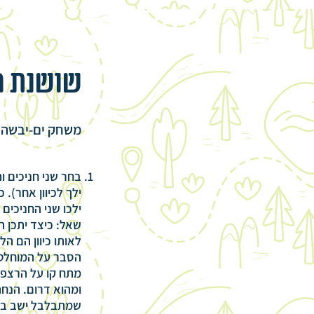
שושנת רו
משחק ים-יבשה ל
בחר שני חניכים 
ילך לכיוון אחר).
ילכו שני החניכים ל
שאל: כיצד יתכן ה
לאותו כיוון הם הל
הסבר על המוחלטות
מתח קו על הרצפה
ומהוא דרום. הנח
שמתבלבל ישב בצ