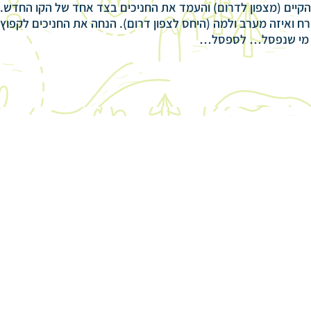
 הקיים (מצפון לדרום) והעמד את החניכים בצד אחד של הקו החדש.
ח ואיזה מערב ולמה (היחס לצפון דרום). הנחה את החניכים לקפוץ
, מי שנפסל… לספסל…