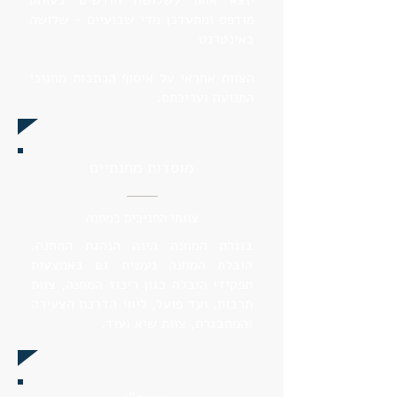
יוצא אחת לשלושה חודשים בעותק
מודפס ומתעדכן מדי שבועיים - שלושה
באינטרנט
הצוות אחראי על איסוף הכתבות מחניכי
התנועה ועריכתם.
מוסדות מחנתיים
צוותי החניכים במחנה
בוגרת המחנה הינה הנהגת המחנה.
הובלת המחנה נעשית גם באמצעות
תפקידי הובלה כגון ריכוז המחנה, צוות
תרבות, ועד פועל, ליווי הדרכת הצעירה
והמתבגרת, צוות שיא ועוד.