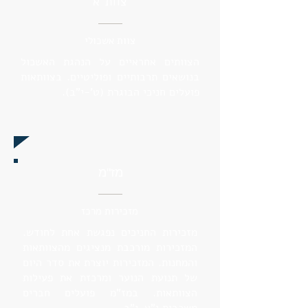
צוות"א
צוות אשכולי
הצוותים אחראיים על הנהגת האשכול
בנושאים תרבותיים ופוליטיים. בצוותאות
פועלים חניכי הבוגרת (ט'-י"ב).
מז"מ
מזכירות מרכז
מזכירות החניכים נפגשת אחת לחודש.
המזכירות מורכבת מנציגים מהצוותאות
והמחנות. המזכירות יוצרת את סדר היום
של תנועת הנוער ומרכזת את פעילות
הצוותאות. במז"מ פועלים חברים