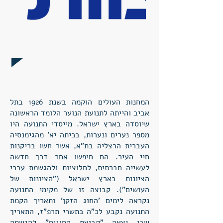
המחנות העולים הוקמה בשנת 1926 בתל
אביב והייתה לתנועת הנוער הלומד הראשונה
שיוסדה בארץ ישראל. מייסדי התנועה היו
מספר נערים ונערות, בכיתה יא' מהגימנסיה
העברית הרצליה בת"א, אשר חשו בריקנות
חיי העיר. הם חיפשו אחר דרך חדשה
לעשייה חברתית, לחלוציות ולהגשמת ערכי
הציונות בארץ ישראל ("הציונות של
העושים"). קבוצה זו של מקימי התנועה
נקראה לימים 'החוג הזקן' ותאריך הקמת
התנועה נקבע לכ"ה בתשרי תרפ"ז, התאריך
שבו יצאה "קבוצת החוגים" להגשמה