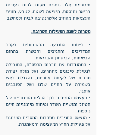
חינוכיים אלו נותנים מקום לרוח נעורים
בריאה ותוססת, היציאה לשטח, לטבע, חווית
העצמאות מהווים אלטרנטיבה לבית ולמחשב
מטרות לשנת הפעילות הקרובה:
• פיתוח התודעה הבטיחותית בקרב
המדריכים והחניכים והכשרת בתחום
הבטיחות, הביטחון והבריאות.
• התמודדות עם תרבות הכסת"ח, המובילה
לנטילת סיכונים מיותרים, ואל מולה יצירת
תרבות של לקיחת אחריות, והגדלת ראש
בשמירה על החיים שלנו ושל הסובבים
אותנו.
• העצמת החניכים דרך הכלים החינוכיים של
הטיול ותושיית השדה ופיתוח מיומנויות חיים
נוספות.
• הוצאת החניכים מתרבות המסכים המנוונת
אל פעילות החוץ המעצימה והמאתגרת.