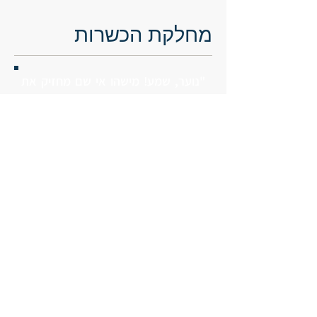
מחלקת הכשרות
"נוער, שמע! מישהו אי שם מחזיק את
מאזני חיינו בידיו. וכפות המאזניים
עולות ויורדות, עולות ויורדות. נוער,
זכור: בבוא השעה, השלך עצמך על כף
המאזניים. השלך עצמך בכוח ובאומץ!
זה יכריע, המאזן ישתנה! נוער, שמע!"
מחלקת הכשרות עוסקת בשנת השירות
ובמסלול ההגשמה של "המחנות
העולים", מתוך מטרה להכשיר את
בוגרי תנועת הנוער לחיים של עשייה
חברתית במסגרת קבוצתית.