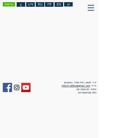
עב
EN
FR
RU
አማ
ع
תרומות
ת.ד. 9057, רמת אפעל,
5219001
מייל:
haolim.office@gmail.com
טלפון:
03-5350157
פקס:
03-5350159
ה