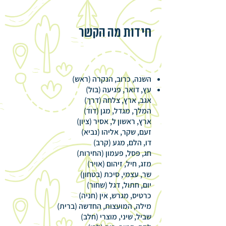
חידות מה הקשר
השנה, כרוב, הנקרה (ראש)
עץ, דואר, פגיעה (בול)
אגב, ארץ, צלחה (דרך)
המלך, מגדל, מגן (דוד)
ארץ, ראשון ל, אסיר (ציון)
זעם, שקר, אליהו (נביא)
דו, הלם, מגע (קרב)
חג, פסל, פעמון (החירות)
מזג, חיל, זיהום (אויר)
שר, עצמי, סיכת (בטחון)
יום, חתול, דגל (שחור)
כרטיס, מגרש, אין (חניה)
מילה, המועצות, החדשה (ברית)
שביל, שיני, מוצרי (חלב)