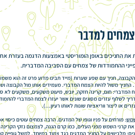
מחים למדבר
את החניכים באופן הומוריסטי באמצעות הדגמה בעזרת אחד
ייני ההתמודדות של צמחים עם הסביבה המדברית.
בוצה, חניך עם שפע שערות (מייד תבינו מדוע פרט זה הוא משמעות
… החניך משול להיות הצמח המדברי. מעמידים אותו מול הקבוצה וש
 המדברי: חום, קרינה חזקה, יובש, מיעוט משקעים, משקעים לא סד
ריך לשלוף עזרים מסוגים שונים אשר יעזרו לצמח המדברי להתמודד
ם או ליצור ווריאציות שונות לאותו רעיון…).
שמש
: מורחים על פניו וגופו של המדגים. הרבה צמחים עוטים כיסוי 
את קרני השמש מפני העלים, כמו קרם הגנה, לצמצום נזקי הקרינה.
ים
: מלבישים על החניך המדגים בגד צמוד במיוחד, למשל גופייה ק