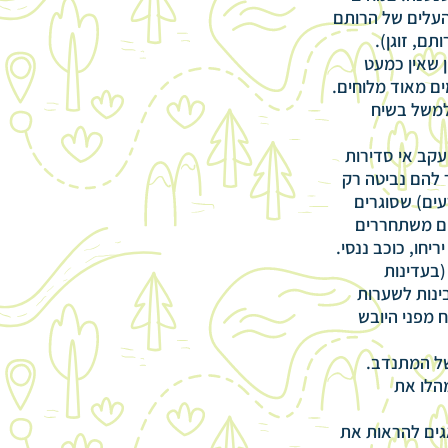
העלים של הרותם
ם, זוגן).
 שאין כמעט
ם מאוד מלוחים.
למשל בשיח
עקב אי סדירות
להם נביטה רק
ים) שסוגרים
ים משתחררים
יחו, כוכב ננסי.
(בעדינות
ינות לשערות
 מפני היובש
של המתנדב.
הלו את
גים להראות את