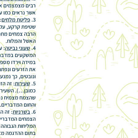
רבים מצמצמים את 
אשר נראים כמו ענ
3.
פליטת מלחים
:
שטיפת קרקע, עקב
הרבה צמחים מתמו
האשל והמלוח.
4.
שעוני נביטה
: ע
המשקעים במדבר, 
במידה וירדו מספ
את הזרעים ונפתח
ונובטים, כך נמנע 
5.
שעירות
: זה ה
כמובן…). השעירות
שהצמח מצמיח נכל
והחום המדבריים.
6.
בשרניות
: זה ה
הצמחים המדבריים
המליחות הגבוהה ש
בתום ההדגמה מצל