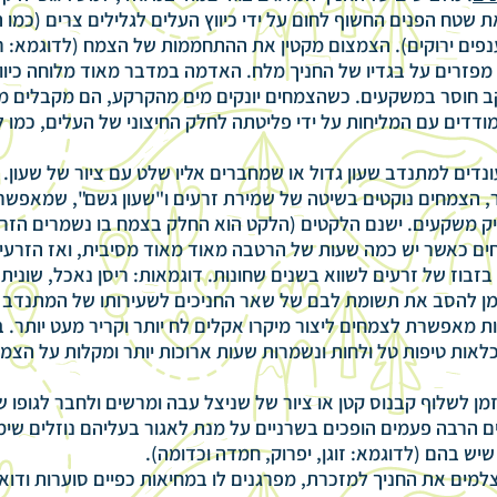
שטח הפנים החשוף לחום על ידי כיווץ העלים לגלילים צרים (כמו 
פים ירוקים). הצמצום מקטין את ההתחממות של הצמח (לדוגמא: רות
 מפזרים על בגדיו של החניך מלח. האדמה במדבר מאוד מלוחה כיוון
 חוסר במשקעים. כשהצמחים יונקים מים מהקרקע, הם מקבלים מי
דדים עם המליחות על ידי פליטתה לחלק החיצוני של העלים, כמו 
ונדים למתנדב שעון גדול או שמחברים אליו שלט עם ציור של שעון. 
הצמחים נוקטים בשיטה של שמירת זרעים ו"שעון גשם", שמאפשר 
יק משקעים. ישנם הלקטים (הלקט הוא החלק בצמח בו נשמרים הזרע
ים כאשר יש כמה שעות של הרטבה מאוד מאוד מסיבית, ואז הזרע
בזבוז של זרעים לשווא בשנים שחונות. דוגמאות: ריסן נאכל, שונית יר
זמן להסב את תשומת לבם של שאר החניכים לשעירותו של המתנדב 
 מאפשרת לצמחים ליצור מיקרו אקלים לח יותר וקריר מעט יותר. ב
אות טיפות טל ולחות ונשמרות שעות ארוכות יותר ומקלות על הצמח
זמן לשלוף קבנוס קטן או ציור של שניצל עבה ומרשים ולחבר לגופו 
 הרבה פעמים הופכים בשרניים על מנת לאגור בעליהם נוזלים שימ
יש בהם (לדוגמא: זוגן, יפרוק, חמדה וכדומה).
מים את החניך למזכרת, מפרגנים לו במחיאות כפיים סוערות ודוא