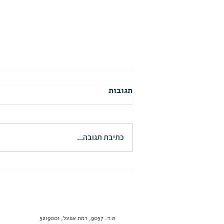
תגובות
כתיבת תגובה...
מילות פרידה | דניאל גיל, רכזת
במוצקין
ת.ד. 9057, רמת אפעל, 5219001