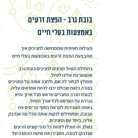
בובת גרב - הפצת זרעים
באמצעות בעלי חיים
פעילות חוויתית שממחישה לחניכים איך
מתבצעת הפצת זרעים באמצעות בעלי חיים
בתחילת הטיול מציגים לחניכים בובת גרב
שמצטרפת אלינו לטיול.
מומלץ לבחור לה שם, ולחבב אותה על החניכים
בצורה כזאת שכולם ירצו להיות אחראים עליה.
לבובת הגרב מחברים מראש חבל ארוך והיא
נגררת על האדמה לכל אורך הטיול.
באחת העצירות לקראת הסוף מרימים את
הבובה, ומתחילים לנקות אותה מכל מה שנדבק
אליה, ביחד עם החניכים.
בשלב זה תוכלו לזהות כל מיני קוצים וזרעים
שנדבקו לבובה, תסבירו את שיטת ההפצה של