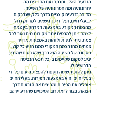
הזרעים האלו, ותנתחו עם החניכים מה
יתרונותיה ומה חסרונותיה של השיטה.
מדובר בזרעים קוצניים בדרך כלל, שנדבקים
לבעלי חיים, ועל ידי כך נישאים למרחק גדול
מהצמח המקורי. באמצעות המרחק בין צמח
לצמח ניתן להבטיח יותר מקורות מים ואור לכל
צמח. ניתן לנסות ולזהות באמצעות מגדיר
צמחים מהו הצמח המקורי ממנו הגיע כל קוץ.
חסרונה של השיטה הוא בכך שלא בטוח שהזרע
יגיע למקום שקיימים בו כל תנאי הנביטה
הדרושים לו.
ניתן להזכיר שיטה נוספת להפצת זרעים על ידי
בעלי חיים והיא באמצעות הפירות. בעלי החיים
אוכלים את הפירות ומפיצים את הזרעים דרך
הצואה. בצורה זאת רוב הסיכויים שהזרע יירקב
וייקלט באדמה.
סביר להניח שלבובה יידבקו גם לכלוכים מעשה
ידי אדם, וניתן לנצל את ההזדמנות לדבר גם על
זה.
רשימת ציוד:
בובת גרב (רצוי מגרב צבאית) - גרב ממולאת