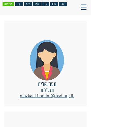
עב
EN
FR
RU
አማ
ع
תרומות
נועה שליט
מזכ"לית
mazkalit.haolim@msd.org.il