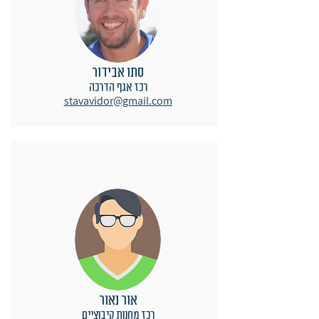
סתו אבידור
רכז אגף הדרכה
stavavidor@gmail.com
אור נאור
רכז מחנות קיבוציים