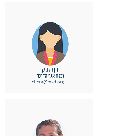
חן רזניק
רכזת אגף הדרכה
chenr@msd.org.il