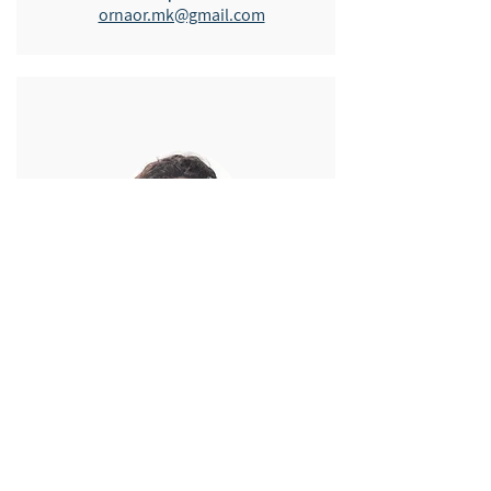
ornaor.mk@gmail.com
גיא רון
רכזת פעילות
guy@ron-family.info