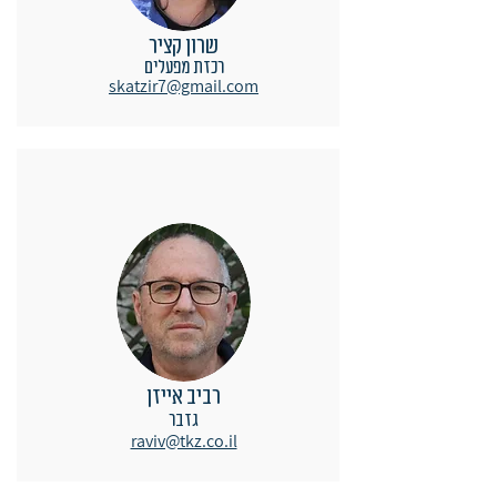
שרון קציר
רכזת מפעלים
רביב אייזן
גזבר
raviv@tkz.co.il