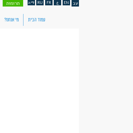
עב
EN
ع
FR
RU
አማ
תרומות
עמוד הבית
מי אנחנו?