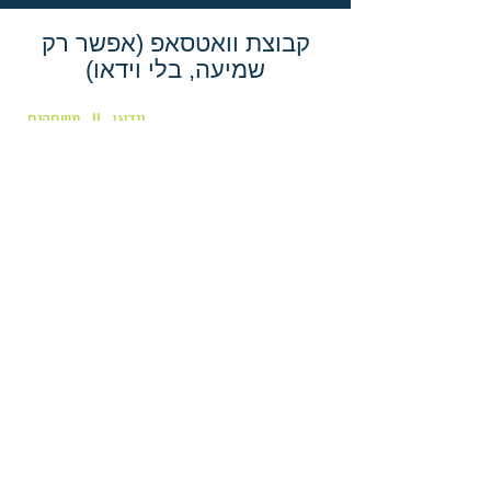
קבוצת וואטסאפ (אפשר רק
שמיעה, בלי וידאו)
וידאו
משחקים
||
טמבל רץ - המדריכה מנחה
מרחוק, החניכים מבצעים בבית
וידאו
משחקים
||
חידות בציורים - הכי טוב
לשתף מסך ולעשות בתוכנת
הצייר
וידאו
משחקים
||