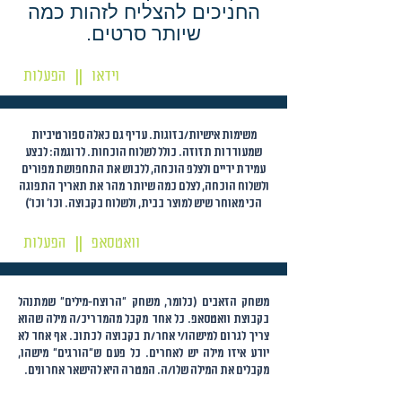
החניכים להצליח לזהות כמה
שיותר סרטים.
וידאו
הפעלות
||
משימות אישיות/בזוגות. עדיף גם כאלה ספורטיביות
שמעודדות תזוזה. כולל לשלוח הוכחות. לדוגמה: לבצע
עמידת ידיים ולצלפ הוכחה, ללבוש את התחפושת מפורים
ולשלוח הוכחה, לצלם כמה שיותר מהר את תאריך התפוגה
הכי מאוחר שיש למוצר בבית, ולשלוח בקבוצה. וכו' וכו')
וואטסאפ
הפעלות
||
משחק הזאבים (כלומר, משחק "הרוצח-מילים" שמתנהל
בקבוצת וואטסאפ. כל אחד מקבל מהמדריכ/ה מילה שהוא
צריך לגרום למישהו/י אחר/ת בקבוצה לכתוב. אף אחד לא
יודע איזו מילה יש לאחרים. כל פעם ש"הורגים" מישהו,
מקבלים את המילה שלו/ה. המטרה היא להישאר אחרונים.