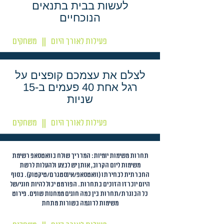
לעשות בבית בתנאים
הנוכחיים
פעילות לאורך היום
משחקים
||
לצלם את עצמכם קופצים על
רגל אחת 40 פעמים ב-15
שניות
פעילות לאורך היום
משחקים
||
תחרות משימות יומיות: המדריך שולח בוואטסאפ רשימת
משימות ליום הקרוב, אותן יש לבצע ולהעלות לרשת
החברתית לבחירתו (וואטסאפ/אינסטגרם/טיקטוק). בסוף
היום יוכרזו הזוכים בתחרות. הפורמט יכול להיות חוגי/של
כל הבוגרת/תחרות בין כמה חוגים ממחנות שונים. פירוט
משימות לדוגמה בשורות מתחת