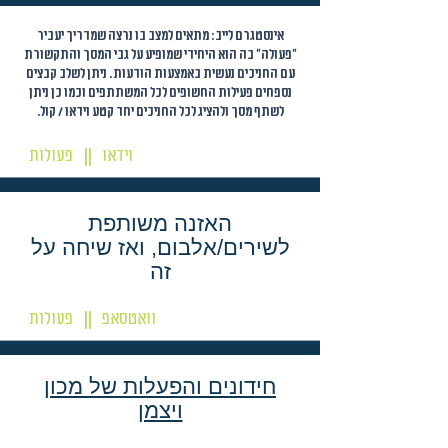
אינסטגרם לייב: מתאים למצב בו נרצה שמדריך יעביר
״פעולה״ בה הוא היחידי שמופיע על גבי המסך והתקשורת
עם החניכים נעשית באמצעות הודעות. ניתן לשלב קבצים
נספחים פעילות החשופים לכל המשתתפים וכמו כן ניתן
לשתף מסך ולהציג לכל החניכים יחד קטע וידאו / קול.
וידאו
פעולות
||
האזנה משותפת
לשירים/אלבום, ואז שיחה על
זה
וואטסאפ
פעולות
||
חידונים והפעלות של מכון
ויצמן