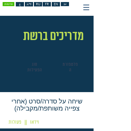
עב
EN
FR
RU
አማ
ع
תרומות
מדריכים ברשת
פלטפורמ
סוג
ה
הפעילות
שיחה על סדרה/סרט (אחרי
צפייה משותפת/מקבילה)
וידאו
פעולות
||