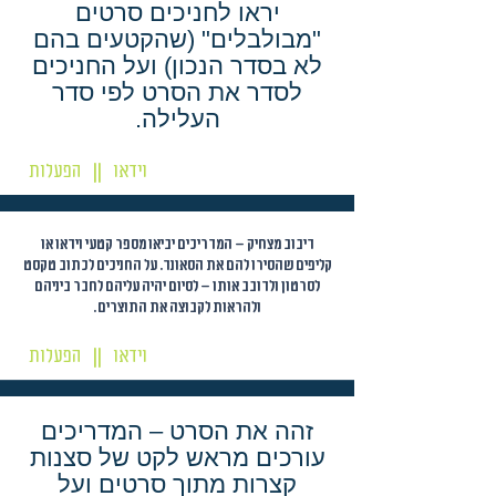
יראו לחניכים סרטים
"מבולבלים" (שהקטעים בהם
לא בסדר הנכון) ועל החניכים
לסדר את הסרט לפי סדר
העלילה.
וידאו
הפעלות
||
דיבוב מצחיק – המדריכים יביאו מספר קטעי וידאו או
קליפים שהסירו להם את הסאונד. על החניכים לכתוב טקסט
לסרטון ולדובב אותו – לסיום יהיה עליהם לחבר ביניהם
ולהראות לקבוצה את התוצרים.
וידאו
הפעלות
||
זהה את הסרט – המדריכים
עורכים מראש לקט של סצנות
קצרות מתוך סרטים ועל