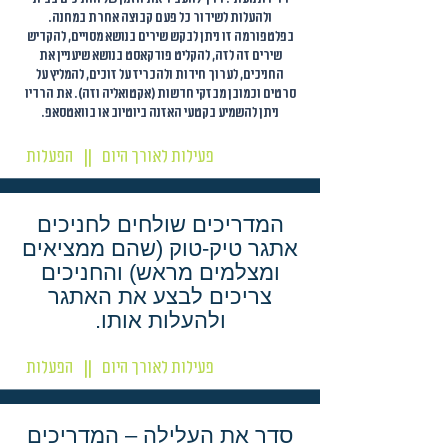
ולהעלות לשידור כל פעם קבוצה אחרת במחנה.
בפלטפורמה זו ניתן לבקש שירים בנושא מסויים, להקדיש
שירים זה לזה, להקליט פודקאסט בנושא שיעניין את
החניכים, לערוך חידות ולהכריז על זוכים, להמליץ על
סרטים וכמובן מבזקי חדשות (אקטואליה וזה). את הרדיו
ניתן להשמיע בקטעי האזנה ביוטיוב או בוואטסאפ.
פעילות לאורך היום
הפעלות
||
המדריכים שולחים לחניכים
אתגר טיק-טוק (שהם ממציאים
ומצלמים מראש) והחניכים
צריכים לבצע את האתגר
ולהעלות אותו.
פעילות לאורך היום
הפעלות
||
סדר את העלילה – המדריכים