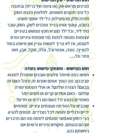
מכינים מראש שק (או ציפה של כרית) ובתוכה
כל מיני חפצים פשוטים. לחלופין הכנת השק
תהיה חלק מהפעילות.כל ילד אוסף משהו
בטבע, עוטף אותו בנייר ומכניס לשק. השק עובר
מיד ליד, וכל ילד מוציא חפץ ממשש בעיניים
עצומות ומנסה לזהות (מי שפותח עיניים הורס
לעצמו, אז לא צריך לעשות עניין אם מישהו בוחר
להציץ). נוצה, אצטרובל, עלה, מקל, אבן, חוט
צמר וכו'.....
חוש המישוש - משחקי מישוש בשדה
חפשו כמה שיותר סלעים ואבנים שתוכלו למצוא
סביבכם. מה הופך אותם שונים זה מזה? האם זה
צבעם? הצורה שלהם? או אולי הטמפרטורה
שלהם - האם אחדים קרים או חמים יותר
מאחרים במגע יד? האם הם רכים או חדים?
שוכבים על האדמה ועוצמים עיניים. מותחים
ידיים ורגליים יחפות לכל הצדדים. מנסים להגיע
הכי רחוק שאפשר ומנסים לזהות מה הם הדברים
שבהם נגעתם. פוקחים עיניים ורואים אם
ניחשתם נכון.