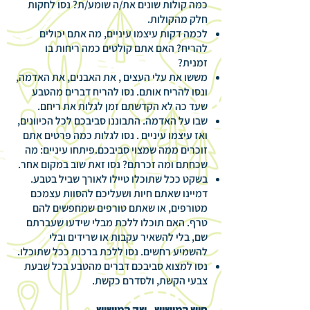
כמה קולות שונים את/ה שומע/ת? נסו לחקות
חלק מהקולות.
לכמה דקות עיצמו עיניים, מה אתם יכולים
להריח? האם אתם קולטים כמה ריחות בו
זמנית?
מששו את עלי העצים , את האבנים, את האדמה,
ונסו להריח אותם. נסו להריח דברים מהטבע
שעד כה לא הקדשתם זמן לגלות את ריחם.
שבו על האדמה. התבוננו סביבכם לכל הכיוונים,
ואז עיצמו עיניים . נסו לגלות כמה פרטים אתם
זוכרים ממה שמצוי סביבכם.פיתחו עיניים: מה
שכחתם ומה זכרתם? נסו זאת שוב במקום אחר.
בשקט ככל שתוכלו טיילו לאורך שביל בטבע.
דמיינו שאתם חיות ושעליכם להסוות עצמכם
מטורפים, או שאתם טורפים שמחפשים להם
טרף. האם תוכלו ללכת מבלי שידעו שעברתם
שם, בלי להשאיר עקבות או שרידים ובלי
להשמיע רחשים. נסו ללכת ברכות ככל שתוכלו.
נסו למצוא סביבכם דברים מהטבע בכל שבעת
צבעי הקשת, ולסדרם כקשת.
חוש המישוש - שק המישוש