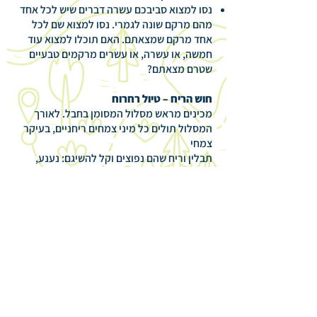
נסו למצוא סביבכם עשרה דברים שיש לכל אחד
מהם מרקם שונה לגמרי. נסו למצוא שם לכל
אחד מרקם שמצאתם. האם תוכלו למצוא עוד
חמשה, או עשרה, או עשרים מרקמים טבעיים
שטרם מצאתם?
חוש הריח – טיול רחרוח
מכינים מראש מסלול המסומן בחבל. לאורך
המסלול תולים כל מיני צמחים ריחניים, בעיקר
צמחי
תבלין וריח שהם נפוצים וקל להשיגם: נענע,
לואיזה, רוזמרין , לבנדר, פטרוזיליה, שום,
מרווה. קושרים מטפחת על עיני הילדים והם
הולכים לאורך המסלול כשידם אוחזת בחבל,
וכשמגיעים לצרור ריח, מרחרחים בו. חשוב
שהמשחק יתנהל בשקט ככל האפשר. אם יש
הרבה ילדים אפשר להכין שני מסלולים .
לילדים קטנים אפשר שילד אחד יהיה "עיוור"
והשני רואה ומוביל אותו. לגדולים אפשר אפשר
גם ללכת יחפים (אך לשם כך יש לבדוק מראש
שאין זכוכיות או קוצים על המסלול). אפשר