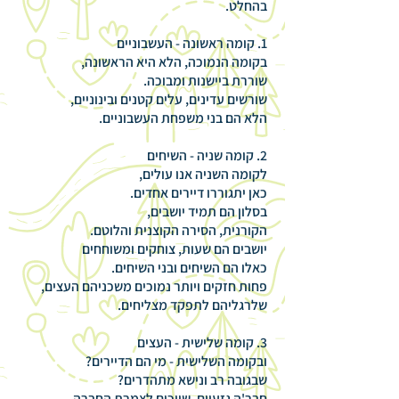
בהחלט.
1. קומה ראשונה - העשבוניים
בקומה הנמוכה, הלא היא הראשונה,
שוררת ביישנות ומבוכה.
שורשים עדינים, עלים קטנים ובינוניים,
הלא הם בני משפחת העשבוניים.
2. קומה שניה - השיחים
לקומה השניה אנו עולים,
כאן יתגוררו דיירים אחדים.
בסלון הם תמיד יושבים,
הקורנית, הסירה הקוצנית והלוטם.
יושבים הם שעות, צוחקים ומשוחחים
כאלו הם השיחים ובני השיחים.
פחות חזקים ויותר נמוכים משכניהם העצים,
שלרגליהם לתפקד מצליחים.
3. קומה שלישית - העצים
ובקומה השלישית - מי הם הדיירים?
שבגובה רב ונישא מתהדרים?
חבר'ה גזעיים, שייכים לצמרת החברה,