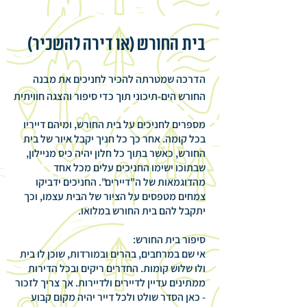
בית החורש (או דירה להשכיר)
הדרכה שמטרתה להכיר לחניכים את מבנה
החורש הים-תיכוני תוך כדי סיפור והצגה חוויתית
מספרים לחניכים על בית החורש, ומיהם דייריו
בכל קומה. אחר כך כל חניך יקבל איור של בית
החורש, כאשר בתוך כל חלון יהיה כיס מניילון,
שבתוכו ישימו החניכים עלים מכל אחד
מהדוגמאות של ה"דיירים". החניכים ידביקו
צמחים מטפסים על הציור של הבית עצמו, וכך
יתקבל להם בית החורש במלואו.
סיפור בית החורש:
אי שם במרחבים, בהרים ובמורדות, שוכן לו בית
ולו שלוש קומות. החדרים ריקים ובכל הדירות
ממתינים עדיין לדיירים ולדיירות. אך צריך לזכור
- כאן הסדר שולט ולכל דייר יהיה מקום קבוע