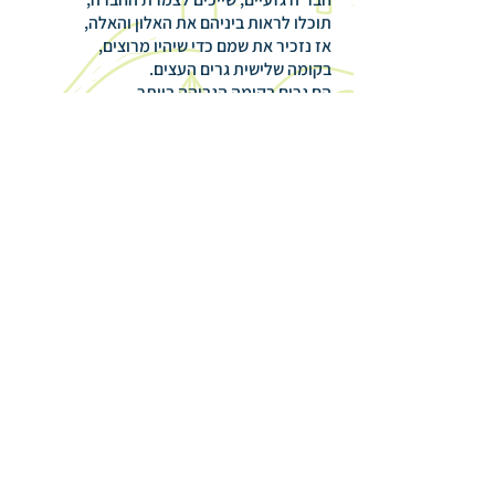
תוכלו לראות ביניהם את האלון והאלה,
אז נזכיר את שמם כדי שיהיו מרוצים,
בקומה שלישית גרים העצים.
הם גרים בקומה הגבוהה ביותר,
בצמרתם הרחבה קרני שמש יקלטו
ובשורשיהם העמוקים הרבה מים ישתו.
קומות ביניים - המטפסים
זהו בית החורש בן שלוש הקומות, אך מה עם
מעלית או סתם מדרגות?
גם זה יש בבית המקסים, בדמותם של המטפסים!
בין הקומות תתגורר משפחה, אשר שיטה
מיוחדת היא פיתחה.
הם חלילה לא יתחרו בעצים, אך לזכות בקרני
השמש הם רוצים.
לכן הם מטפסים בעזרת גבעולים ובקלות
לצמרת העצים הם עולים.
למעלה בצמרת אפשר להתפתח, להצמיח עלים
ולצדדים להתמתח.