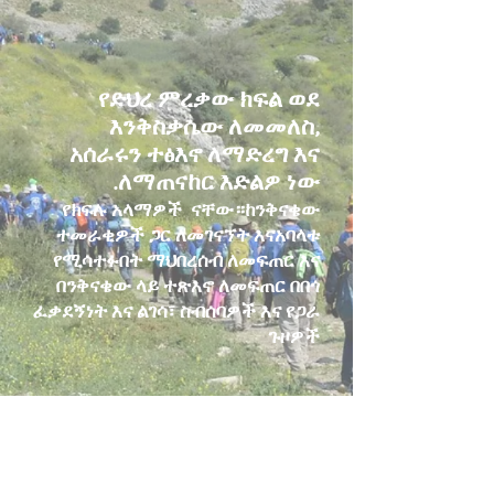
የድህረ ምረቃው ክፍል ወደ
እንቅስቃሴው ለመመለስ,
አሰራሩን ተፅእኖ ለማድረግ እና
ለማጠናከር እድልዎ ነው.
የክፍሉ አላማዎች ናቸው።
ከንቅናቄው
ተመራቂዎች ጋር ለመገናኘት እና
አባላቱ
የሚሳተፉበት ማህበረሰብ ለመፍጠር እና
በንቅናቄው ላይ ተጽእኖ ለመፍጠር በበጎ
ፈቃደኝነት እና ልገሳ፣ ስብሰባዎች እና የጋራ
ጉዞዎች