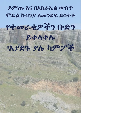
ይምጡ እና በእስራኤል ውስጥ
ሞዴል ኩባንያ ለመንደፍ ይሳተፉ
የተመራቂዎችን ቡድን
ይቀላቀሉ
እያደጉ ያሉ ካምፖች!